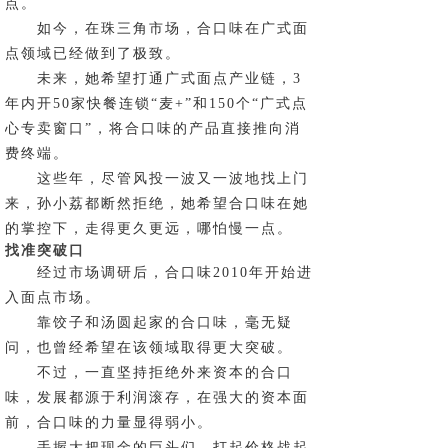
点。
如今，在珠三角市场，合口味在广式面
点领域已经做到了极致。
未来，她希望打通广式面点产业链，3
年内开50家快餐连锁“麦+”和150个“广式点
心专卖窗口”，将合口味的产品直接推向消
费终端。
这些年，尽管风投一波又一波地找上门
来，孙小荔都断然拒绝，她希望合口味在她
的掌控下，走得更久更远，哪怕慢一点。
找准突破口
经过市场调研后，合口味2010年开始进
入面点市场。
靠饺子和汤圆起家的合口味，毫无疑
问，也曾经希望在该领域取得更大突破。
不过，一直坚持拒绝外来资本的合口
味，发展都源于利润滚存，在强大的资本面
前，合口味的力量显得弱小。
手握大把现金的巨头们，打起价格战起