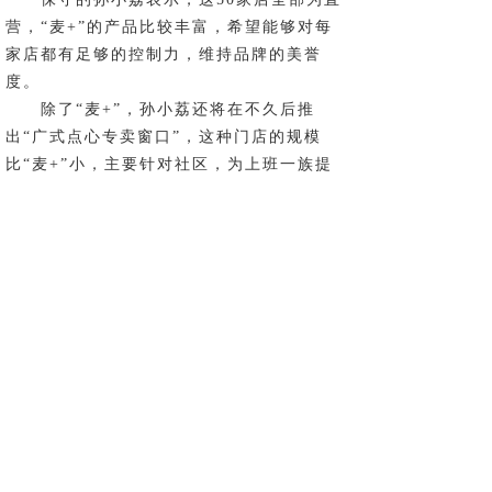
营，“麦+”的产品比较丰富，希望能够对每
家店都有足够的控制力，维持品牌的美誉
度。
除了“麦+”，孙小荔还将在不久后推
出“广式点心专卖窗口”，这种门店的规模
比“麦+”小，主要针对社区，为上班一族提
供面点，主要以外带为主。
“2016年，我们会在珠三角开150家分
店，其中2/3以直营为主，1/3放开加
盟。”她表示。
记者了解到，“麦+”的面点都由合口味
中央厨房提供，为了保持广式面点的独有风
味，合口味还开发出冷冻面团技术。运用这
种技术，可以使得面团和生肉都保持新鲜，
进入门店后将其醒发，保留了一次蒸熟的鲜
味。
而孙小荔本人也对自家的食品爱不释