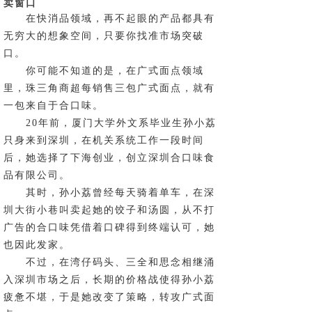
卖窗口
在快消品领域，再不起眼的产品都具有
无穷大的想象空间，只要你找准市场突破
口。
你可能不知道的是，在广式面点领域
里，珠三角商超每销售三包广式面点，就有
一包来自于合口味。
20年前，厦门大学外文系毕业生孙小荔
只身来到深圳，在机关系统工作一段时间
后，她选择了下海创业，创立深圳合口味食
品有限公司。
其时，孙小荔曾经每天骑着单车，在深
圳大街小巷叫卖起她的饺子和汤圆，从不打
广告的合口味凭借着口碑得到终端认可，她
也因此发家。
不过，在湾仔码头、三全和思念相继涌
入深圳市场之后，长期的价格战使得孙小荔
疲惫不堪，于是她改变了策略，转攻广式面