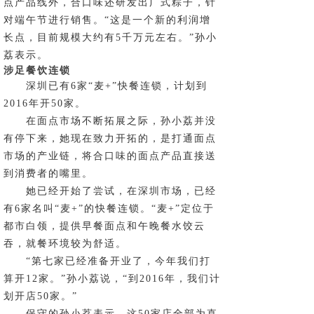
点产品线外，合口味还研发出广式粽子，针
对端午节进行销售。“这是一个新的利润增
长点，目前规模大约有5千万元左右。”孙小
荔表示。
涉足餐饮连锁
深圳已有6家“麦+”快餐连锁，计划到
2016年开50家。
在面点市场不断拓展之际，孙小荔并没
有停下来，她现在致力开拓的，是打通面点
市场的产业链，将合口味的面点产品直接送
到消费者的嘴里。
她已经开始了尝试，在深圳市场，已经
有6家名叫“麦+”的快餐连锁。“麦+”定位于
都市白领，提供早餐面点和午晚餐水饺云
吞，就餐环境较为舒适。
“第七家已经准备开业了，今年我们打
算开12家。”孙小荔说，“到2016年，我们计
划开店50家。”
保守的孙小荔表示，这50家店全部为直